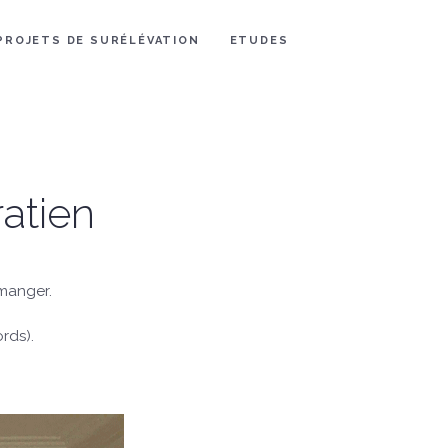
PROJETS DE SURÉLÉVATION
ETUDES
ratien
à manger.
ords).